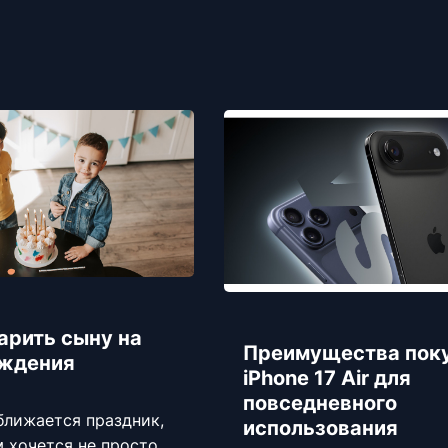
арить сыну на
Преимущества пок
ождения
iPhone 17 Air для
повседневного
ближается праздник,
использования
 хочется не просто