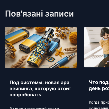
Пов'язані записи
Что под
Под системы: новая эра
день р
вейпинга, которую стоит
попробовать
Когда при
родителям
В мире технологий часто