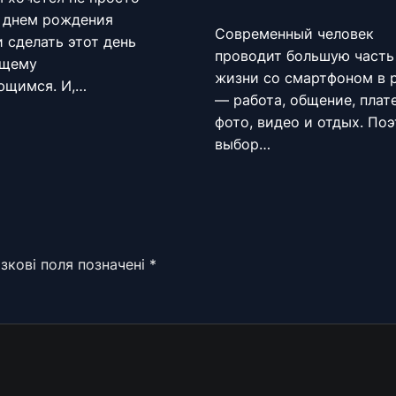
с днем рождения
Современный человек
и сделать этот день
проводит большую часть
ящему
жизни со смартфоном в 
ющимся. И,…
— работа, общение, плат
фото, видео и отдых. По
выбор…
зкові поля позначені
*