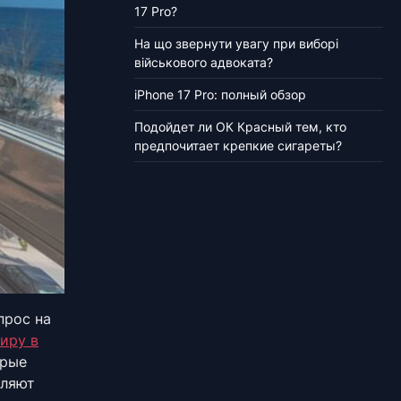
17 Pro?
На що звернути увагу при виборі
військового адвоката?
iPhone 17 Pro: полный обзор
Подойдет ли ОК Красный тем, кто
предпочитает крепкие сигареты?
прос на
иру в
орые
оляют