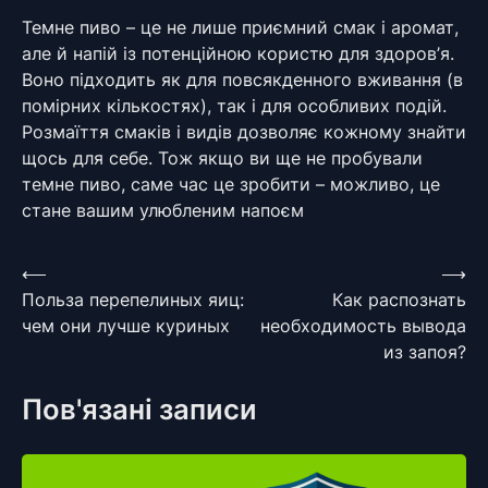
Темне пиво – це не лише приємний смак і аромат,
але й напій із потенційною користю для здоров’я.
Воно підходить як для повсякденного вживання (в
помірних кількостях), так і для особливих подій.
Розмаїття смаків і видів дозволяє кожному знайти
щось для себе. Тож якщо ви ще не пробували
темне пиво, саме час це зробити – можливо, це
стане вашим улюбленим напоєм
Навігація
⟵
⟶
Польза перепелиных яиц:
Как распознать
записів
чем они лучше куриных
необходимость вывода
из запоя?
Пов'язані записи