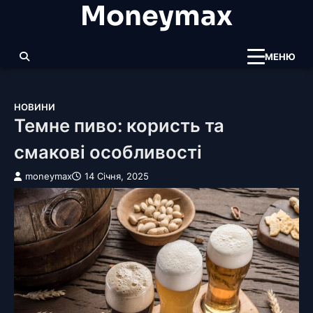
Moneymax
Перейти
до
вмісту
МЕНЮ
НОВИНИ
Темне пиво: користь та
смакові особливості
moneymax
14 Січня, 2025