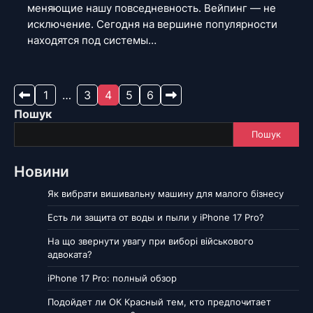
меняющие нашу повседневность. Вейпинг — не
исключение. Сегодня на вершине популярности
находятся под системы…
Навігація
1
…
3
4
5
6
Пошук
записів
Пошук
Новини
Як вибрати вишивальну машину для малого бізнесу
Есть ли защита от воды и пыли у iPhone 17 Pro?
На що звернути увагу при виборі військового
адвоката?
iPhone 17 Pro: полный обзор
Подойдет ли ОК Красный тем, кто предпочитает